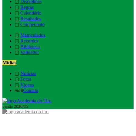
▢
Disciplinas
▢
Regras
▢
Calendário
▢
Resultados
▢
Campeonato
▢
Matriculados
▢
Recordes
▢
Biblioteca
▢
Validador
Mídias
▢
Notícias
▢
Fotos
▢
Vídeos
mail
Contato
versão 2026/05