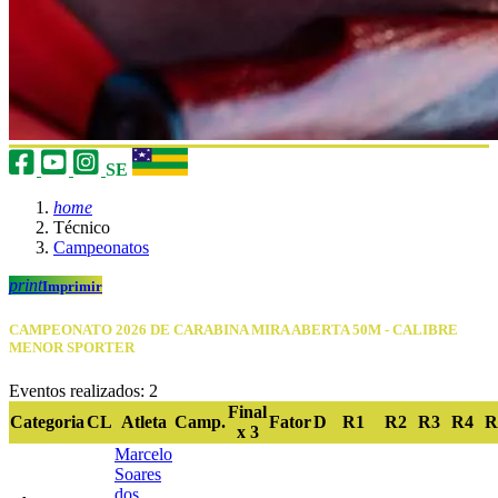
SE
home
Técnico
Campeonatos
print
Imprimir
CAMPEONATO 2026 DE CARABINA MIRA ABERTA 50M - CALIBRE
MENOR SPORTER
Eventos realizados: 2
Final
Categoria
CL
Atleta
Camp.
Fator
D
R1
R2
R3
R4
R
x 3
Marcelo
Soares
dos