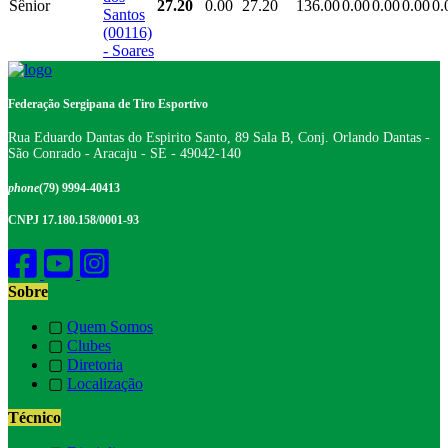
Sênior
27.20
0.00
27.20
136.00
0.00
0.00
0.00
0.
Santos
(00116)
- Soares
Federação Sergipana de Tiro Esportivo
Rua Eduardo Dantas do Espirito Santo, 89 Sala B, Conj. Orlando Dantas -
São Conrado - Aracaju - SE - 49042-140
phone
(79) 9994-40413
CNPJ 17.180.158/0001-93
Sobre
▢
Quem Somos
▢
Clubes
▢
Diretoria
▢
Localização
Técnico