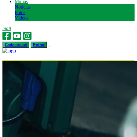
Mídias
Notícias
Fotos
Vídeos
mail
Cadastre-se
Entrar