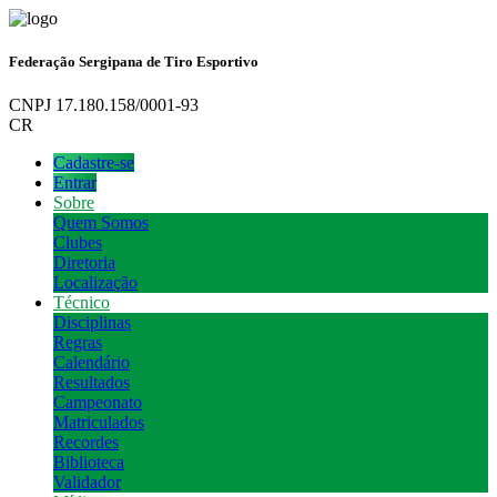
Federação Sergipana de Tiro Esportivo
CNPJ 17.180.158/0001-93
CR
Cadastre-se
Entrar
Sobre
Quem Somos
Clubes
Diretoria
Localização
Técnico
Disciplinas
Regras
Calendário
Resultados
Campeonato
Matriculados
Recordes
Biblioteca
Validador