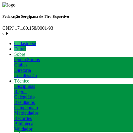
Federação Sergipana de Tiro Esportivo
CNPJ 17.180.158/0001-93
CR
Cadastre-se
Entrar
Sobre
Quem Somos
Clubes
Diretoria
Localização
Técnico
Disciplinas
Regras
Calendário
Resultados
Campeonato
Matriculados
Recordes
Biblioteca
Validador