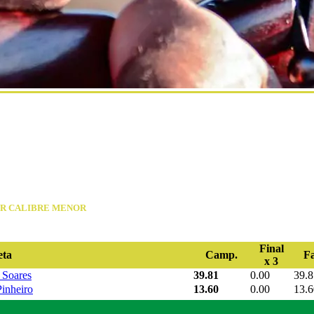
ER CALIBRE MENOR
Final
eta
Camp.
Fa
x 3
 Soares
39.81
0.00
39.8
inheiro
13.60
0.00
13.6