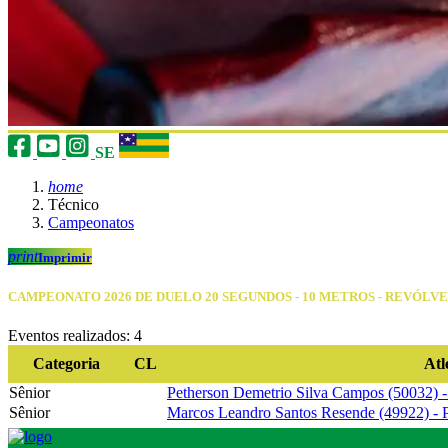
SE
home
Técnico
Campeonatos
print
Imprimir
CAMPEONATO 2026 DE DUELO 20 SEGUNDOS - 10 METROS - REVÓLV
Eventos realizados: 4
Categoria
CL
Atl
Sênior
Petherson Demetrio Silva Campos (50032) -
Sênior
Marcos Leandro Santos Resende (49922) - P