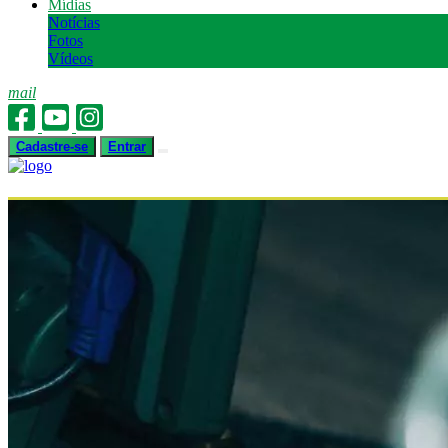
Mídias
Notícias
Fotos
Vídeos
mail
Cadastre-se
Entrar