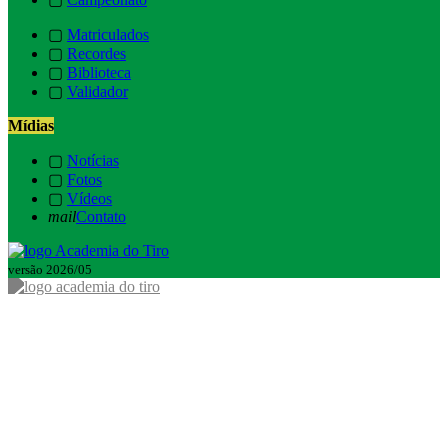
▢
Matriculados
▢
Recordes
▢
Biblioteca
▢
Validador
Mídias
▢
Notícias
▢
Fotos
▢
Vídeos
mail
Contato
versão 2026/05