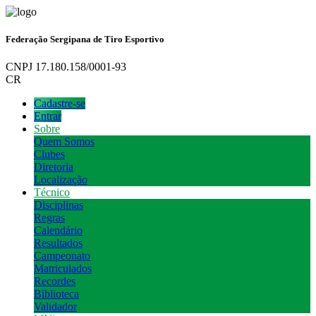
Federação Sergipana de Tiro Esportivo
CNPJ 17.180.158/0001-93
CR
Cadastre-se
Entrar
Sobre
Quem Somos
Clubes
Diretoria
Localização
Técnico
Disciplinas
Regras
Calendário
Resultados
Campeonato
Matriculados
Recordes
Biblioteca
Validador