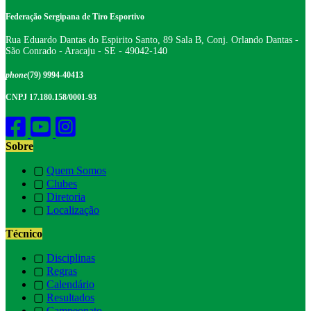
Federação Sergipana de Tiro Esportivo
Rua Eduardo Dantas do Espirito Santo, 89 Sala B, Conj. Orlando Dantas -
São Conrado - Aracaju - SE - 49042-140
phone
(79) 9994-40413
CNPJ 17.180.158/0001-93
Sobre
▢
Quem Somos
▢
Clubes
▢
Diretoria
▢
Localização
Técnico
▢
Disciplinas
▢
Regras
▢
Calendário
▢
Resultados
▢
Campeonato