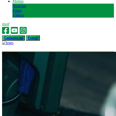
Mídias
Notícias
Fotos
Vídeos
mail
Cadastre-se
Entrar