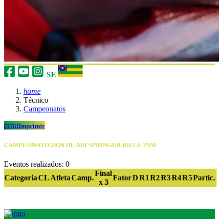
SE
home
Técnico
Campeonatos
print
Imprimir
CAMPEONATO 2026 DE AIR SPRINGER RIFLE 25M
Eventos realizados: 0
Final
Categoria
CL
Atleta
Camp.
Fator
D
R1
R2
R3
R4
R5
Partic.
x 3