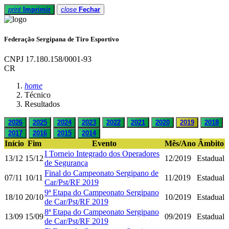
print
Imprimir
close
Fechar
Federação Sergipana de Tiro Esportivo
CNPJ 17.180.158/0001-93
CR
home
Técnico
Resultados
2026
2025
2024
2023
2022
2021
2020
2019
2018
2017
2016
2015
2014
Início
Fim
Evento
Mês/Ano
Âmbito
I Torneio Integrado dos Operadores
13/12
15/12
12/2019
Estadual
de Segurança
Final do Campeonato Sergipano de
07/11
10/11
11/2019
Estadual
Car/Pst/RF 2019
9ª Etapa do Campeonato Sergipano
18/10
20/10
10/2019
Estadual
de Car/Pst/RF 2019
8ª Etapa do Campeonato Sergipano
13/09
15/09
09/2019
Estadual
de Car/Pst/RF 2019