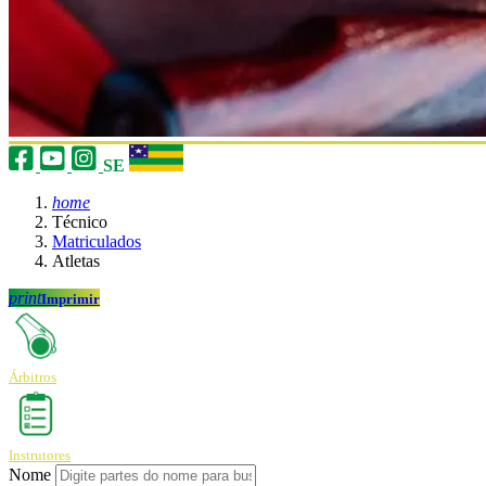
SE
home
Técnico
Matriculados
Atletas
print
Imprimir
Árbitros
Instrutores
Nome