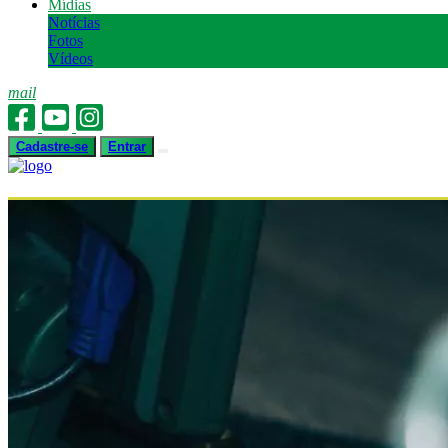
Mídias
Notícias
Fotos
Vídeos
mail
Cadastre-se
Entrar