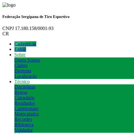
Federação Sergipana de Tiro Esportivo
CNPJ 17.180.158/0001-93
CR
Cadastre-se
Entrar
Sobre
Quem Somos
Clubes
Diretoria
Localização
Técnico
Disciplinas
Regras
Calendário
Resultados
Campeonato
Matriculados
Recordes
Biblioteca
Validador