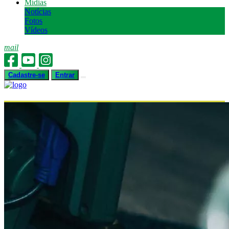
Mídias
Notícias
Fotos
Vídeos
mail
Cadastre-se
Entrar