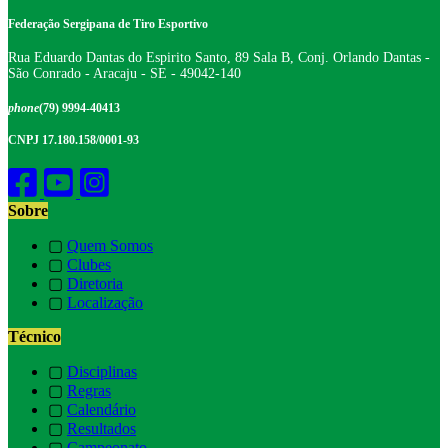
Federação Sergipana de Tiro Esportivo
Rua Eduardo Dantas do Espirito Santo, 89 Sala B, Conj. Orlando Dantas -
São Conrado - Aracaju - SE - 49042-140
phone
(79) 9994-40413
CNPJ 17.180.158/0001-93
Sobre
▢
Quem Somos
▢
Clubes
▢
Diretoria
▢
Localização
Técnico
▢
Disciplinas
▢
Regras
▢
Calendário
▢
Resultados
▢
Campeonato