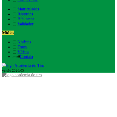
▢
Matriculados
▢
Recordes
▢
Biblioteca
▢
Validador
Mídias
▢
Notícias
▢
Fotos
▢
Vídeos
mail
Contato
versão 2026/05