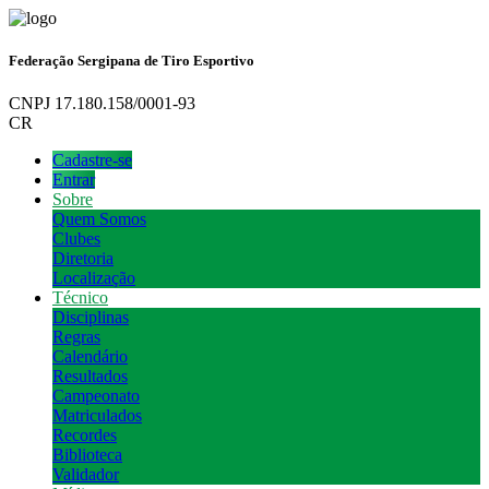
Federação Sergipana de Tiro Esportivo
CNPJ 17.180.158/0001-93
CR
Cadastre-se
Entrar
Sobre
Quem Somos
Clubes
Diretoria
Localização
Técnico
Disciplinas
Regras
Calendário
Resultados
Campeonato
Matriculados
Recordes
Biblioteca
Validador